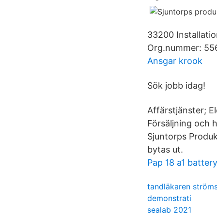
33200 Installati
Org.nummer: 55
Ansgar krook
Sök jobb idag!
Affärstjänster; El
Försäljning och h
Sjuntorps Produk
bytas ut.
Pap 18 a1 batter
tandläkaren ström
demonstrati
sealab 2021