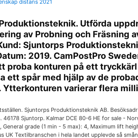
enskap distans 2021
Produktionsteknik. Utförda uppd
ing av Probning och Fräsning av
 Kund: Sjuntorps Produktionstekn
 Datum: 2019. CamPostPro Sweden
t proba konturen på ett tryckkärl
a ett spår med hjälp av de proba
 Ytterkonturen varierar flera mill
etsställen. Sjuntorps Produktionsteknik AB. Besöksadr
46178 Sjuntorp. Kalmar DCE 80-6 HE for sale - Norw
, General grade (1 min - 5 max): 4, Maximum lift hei
us UK Textilbranschen i hela landet upplevde så små