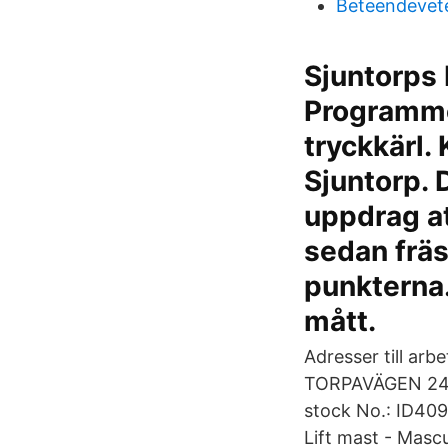
Beteendevet
Sjuntorps 
Programmer
tryckkärl.
Sjuntorp.
uppdrag at
sedan fräs
punkterna.
mått.
Adresser till arb
TORPAVÄGEN 24. 
stock No.: ID409
Lift mast - Masc