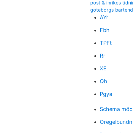
post & inrikes tidn
goteborgs bartend
AYr
Fbh
TPFt
Rr
XE
Qh
Pgya
Schema möck
Oregelbundn