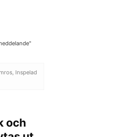
 meddelande"
mros, Inspelad
k och
tas ut.