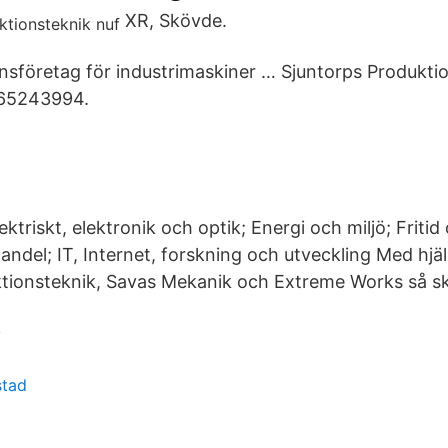
XR, Skövde.
onsföretag för industrimaskiner … Sjuntorps Produkti
65243994.
ektriskt, elektronik och optik; Energi och miljö; Fritid
andel; IT, Internet, forskning och utveckling Med hjä
tionsteknik, Savas Mekanik och Extreme Works så sk
y
stad