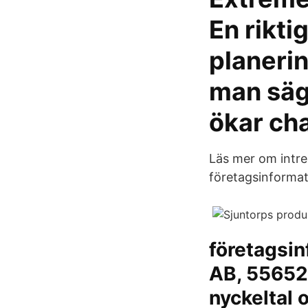
En rikt
planeri
man säge
ökar cha
Läs mer om intres
företagsinformat
företagsin
AB, 556524
nyckeltal 