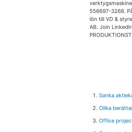
verktygsmaskiner
556697-3268. På 
lön till VD & s
AB. Join Linked
PRODUKTIONSTEKN
Sanka aktieka
Olika berätta
Office projec