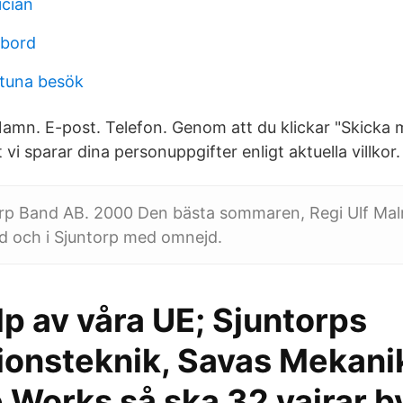
cian
vbord
ntuna besök
amn. E-post. Telefon. Genom att du klickar "Skicka
vi sparar dina personuppgifter enligt aktuella villkor.
orp Band AB. 2000 Den bästa sommaren, Regi Ulf Mal
ad och i Sjuntorp med omnejd.
p av våra UE; Sjuntorps
ionsteknik, Savas Mekani
Works så ska 32 vajrar by