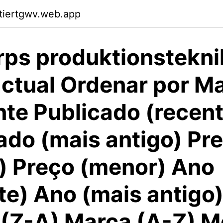
ktiertgwv.web.app
rps produktionstekni
 actual Ordenar por M
nte Publicado (recen
ado (mais antigo) Pr
) Preço (menor) Ano
te) Ano (mais antigo
(Z-A) Marca (A-Z) M