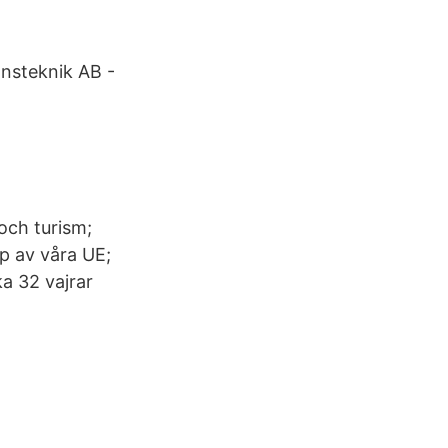
onsteknik AB -
 och turism;
lp av våra UE;
a 32 vajrar