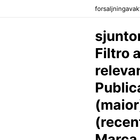
forsaljningava
sjunto
Filtro
releva
Public
(maior
(recen
Marca 