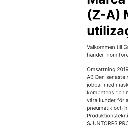
(Z-A) 
utiliz
Välkommen till Gr
händer inom för
Omsättning 2019-
AB Den senaste n
jobbar med maski
kompetens och me
våra kunder för 
pneumatik och hy
Produktionstekni
SJUNTORPS PRODU