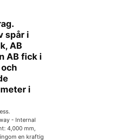
rag.
 spår i
ik, AB
 AB fick i
 och
de
imeter i
ess.
ay - Internal
ght: 4,000 mm,
ningom en kraftig