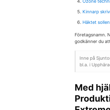
Ozone techni
Kinnarp skri
Häktet solle
Företagsnamn. N
godkänner du att 
Inne på Sjunt
bl.a. i Upphär
Med hjäl
Produkt
Extreme 