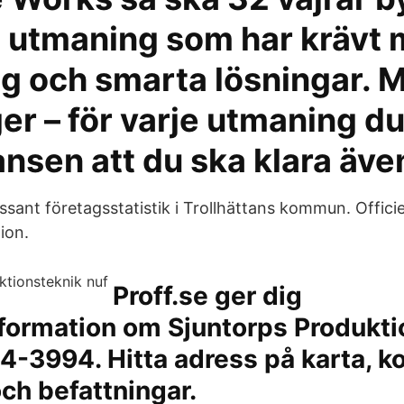
ig utmaning som har krävt
ng och smarta lösningar.
r – för varje utmaning du
nsen att du ska klara äve
sant företagsstatistik i Trollhättans kommun. Officie
ion.
Proff.se ger dig
formation om Sjuntorps Produkti
-3994. Hitta adress på karta, ko
och befattningar.