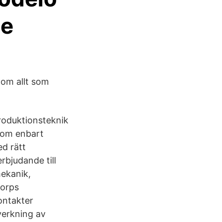
de
 om allt som
roduktionsteknik
som enbart
d rätt
bjudande till
mekanik,
torps
ontakter
erkning av