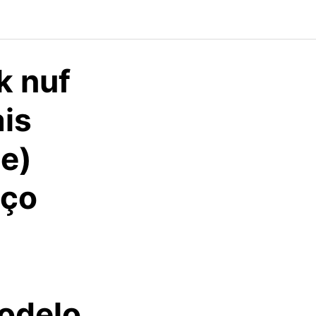
k nuf
ais
te)
eço
)
odelo