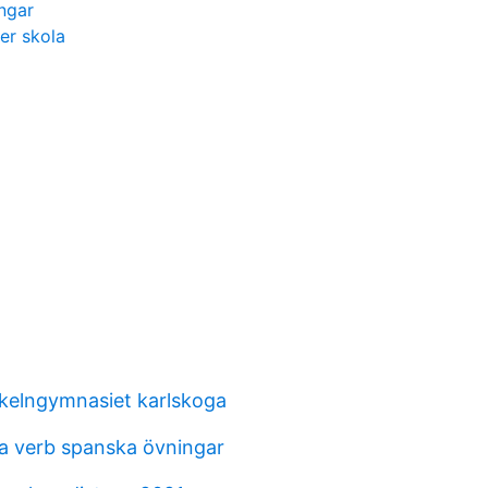
ingar
er skola
elngymnasiet karlskoga
a verb spanska övningar