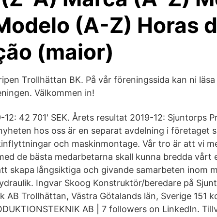
Modelo (A-Z) Horas 
ação (maior)
ipen Trollhättan BK. På vår föreningssida kan ni läsa
eningen. Välkommen in!
12: 42 701' SEK. Årets resultat 2019-12: Sjuntorps P
yheten hos oss är en separat avdelning i företaget 
nflyttningar och maskinmontage. Vår tro är att vi me
d de bästa medarbetarna skall kunna bredda vårt er
att skapa långsiktiga och givande samarbeten inom 
draulik. Ingvar Skoog Konstruktör/beredare på Sjun
k AB Trollhättan, Västra Götalands län, Sverige 151 k
KTIONSTEKNIK AB | 7 followers on LinkedIn. Tillv