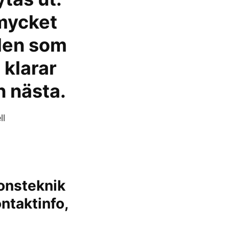
 mycket
 Men som
 klarar
n nästa.
ll
onsteknik
ntaktinfo,